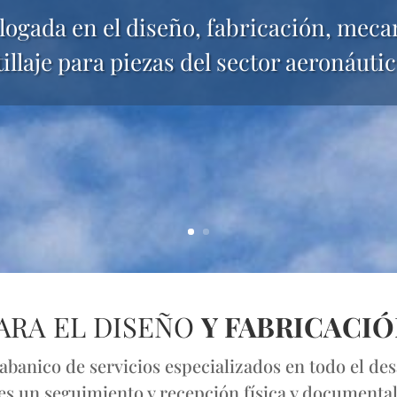
ogada en el diseño, fabricación, mecan
tillaje para piezas del sector aeronáutic
PARA EL DISEÑO
Y FABRICACI
anico de servicios especializados en todo el desar
s un seguimiento y recepción física y documenta