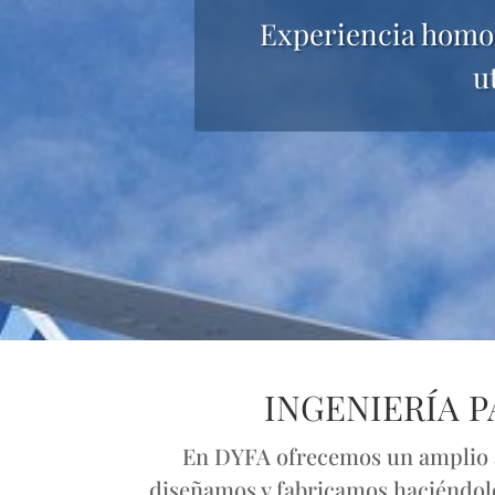
Experiencia homol
u
INGENIERÍA 
En DYFA ofrecemos un amplio ab
diseñamos y fabricamos haciéndole